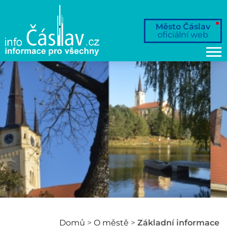
Město Čáslav
oficiální web
Domů
>
O městě
>
Základní informace