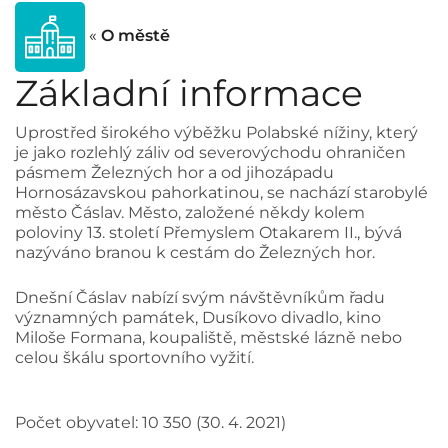
«
O městě
Základní informace
Uprostřed širokého výběžku Polabské nížiny, který
je jako rozlehlý záliv od severovýchodu ohraničen
pásmem Železných hor a od jihozápadu
Hornosázavskou pahorkatinou, se nachází starobylé
město Čáslav. Město, založené někdy kolem
poloviny 13. století Přemyslem Otakarem II., bývá
nazýváno branou k cestám do Železných hor.
Dnešní Čáslav nabízí svým návštěvníkům řadu
významných památek, Dusíkovo divadlo, kino
Miloše Formana, koupaliště, městské lázně nebo
celou škálu sportovního vyžití.
Počet obyvatel: 10 350 (30. 4. 2021)