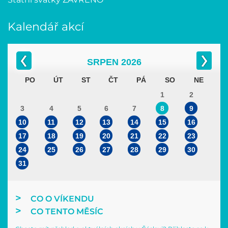
Kalendář akcí
SRPEN
2026
PO
ÚT
ST
ČT
PÁ
SO
NE
1
2
3
4
5
6
7
8
9
10
11
12
13
14
15
16
17
18
19
20
21
22
23
24
25
26
27
28
29
30
31
CO O VÍKENDU
CO TENTO MĚSÍC