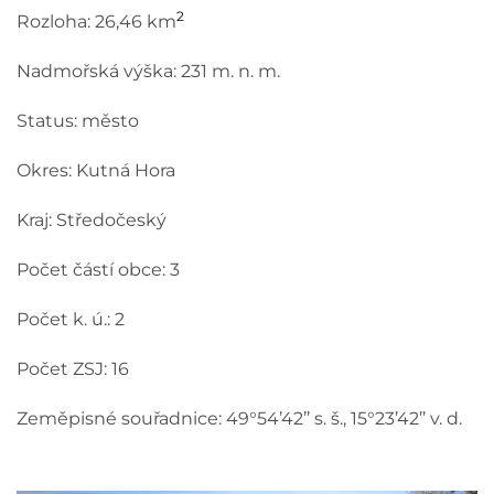
2
Rozloha: 26,46 km
Nadmořská výška: 231 m. n. m.
Status: město
Okres: Kutná Hora
Kraj: Středočeský
Počet částí obce: 3
Počet k. ú.: 2
Počet ZSJ: 16
Zeměpisné souřadnice: 49°54’42’’ s. š., 15°23’42’’ v. d.