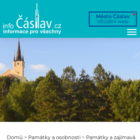
Město Čáslav
oficiální web
Domů
>
Památky a osobnosti
>
Památky a zajímavá