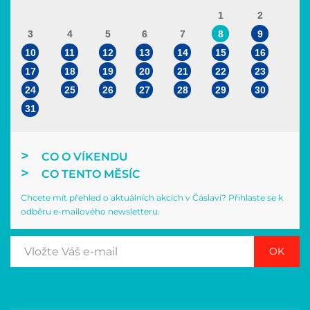
1
2
3
4
5
6
7
8
9
10
11
12
13
14
15
16
17
18
19
20
21
22
23
24
25
26
27
28
29
30
31
CO O VÍKENDU
CO TENTO MĚSÍC
Chcete mít přehled o aktuálních akcích v Čáslavi? Přihlaste se k
odběru e-mailového newsletteru.
OK