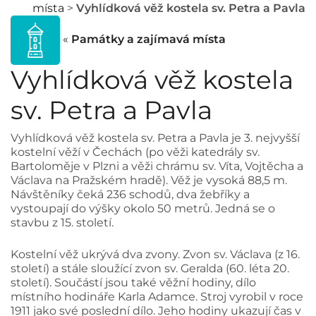
místa
>
Vyhlídková věž kostela sv. Petra a Pavla
«
Památky a zajímavá místa
Vyhlídková věž kostela
sv. Petra a Pavla
Vyhlídková věž kostela sv. Petra a Pavla je 3. nejvyšší
kostelní věží v Čechách (po věži katedrály sv.
Bartoloměje v Plzni a věži chrámu sv. Víta, Vojtěcha a
Václava na Pražském hradě). Věž je vysoká 88,5 m.
Návštěníky čeká 236 schodů, dva žebříky a
vystoupají do výšky okolo 50 metrů. Jedná se o
stavbu z 15. století.
Kostelní věž ukrývá dva zvony. Zvon sv. Václava (z 16.
století) a stále sloužící zvon sv. Geralda (60. léta 20.
století). Součástí jsou také věžní hodiny, dílo
místního hodináře Karla Adamce. Stroj vyrobil v roce
1911 jako své poslední dílo. Jeho hodiny ukazují čas v