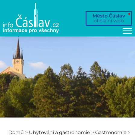
Město Čáslav
oficiální web
Domů
>
Ubytování a gastronomie
>
Gastronomie
>