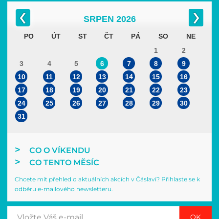
SRPEN
2026
PO
ÚT
ST
ČT
PÁ
SO
NE
1
2
3
4
5
6
7
8
9
10
11
12
13
14
15
16
17
18
19
20
21
22
23
24
25
26
27
28
29
30
31
CO O VÍKENDU
CO TENTO MĚSÍC
Chcete mít přehled o aktuálních akcích v Čáslavi? Přihlaste se k
odběru e-mailového newsletteru.
OK