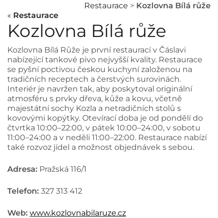
Restaurace
>
Kozlovna Bílá růže
«
Restaurace
Kozlovna Bílá růže
Kozlovna Bílá Růže je první restaurací v Čáslavi
nabízející tankové pivo nejvyšší kvality.
Restaurace
se pyšní poctivou českou kuchyní založenou na
tradičních receptech a čerstvých surovinách.
Interiér je navržen tak, aby poskytoval originální
atmosféru s prvky dřeva, kůže a kovu, včetně
majestátní sochy Kozla a netradičních stolů s
kovovými kopýtky.
Otevírací doba je od pondělí do
čtvrtka 10:00–22:00, v pátek 10:00–24:00, v sobotu
11:00–24:00 a v neděli 11:00–22:00.
Restaurace nabízí
také rozvoz jídel a možnost objednávek s sebou.
Adresa:
Pražská 116/1
Telefon:
327 313 412
Web:
www.kozlovnabilaruze.cz