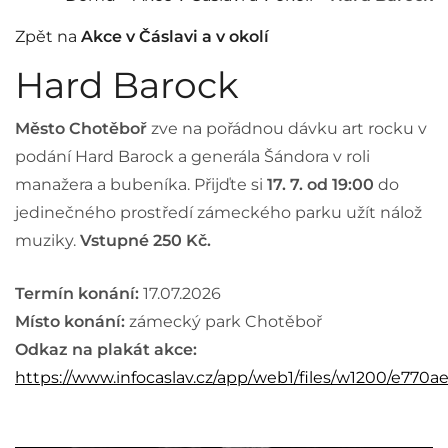
Zpět na
Akce v Čáslavi a v okolí
Hard Barock
Město Chotěboř
zve na pořádnou dávku art rocku v
podání Hard Barock a generála Šándora v roli
manažera a bubeníka. Přijďte si
17. 7. od 19:00
do
jedinečného prostředí zámeckého parku užít nálož
muziky.
Vstupné 250 Kč.
Termín konání:
17.07.2026
Místo konání:
zámecký park Chotěboř
Odkaz na plakát akce:
https://www.infocaslav.cz/app/web1/files/w1200/e770