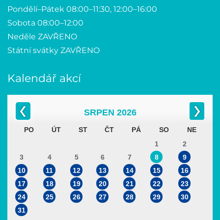
Pondělí–Pátek 08:00–11:30, 12:00–16:00
Sobota 08:00–12:00
Neděle ZAVŘENO
Státní svátky ZAVŘENO
Kalendář akcí
SRPEN
2026
PO
ÚT
ST
ČT
PÁ
SO
NE
1
2
3
4
5
6
7
8
9
10
11
12
13
14
15
16
17
18
19
20
21
22
23
24
25
26
27
28
29
30
31