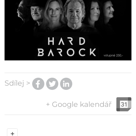
Sdílej >
+ Google kalendář
+