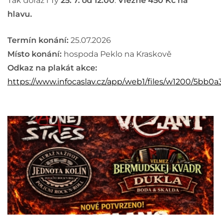
Tak doraz i Ty
25. 7. od 12:00
.
Vlezné 450 Kč na
hlavu.
Termín konání:
25.07.2026
Místo konání:
hospoda Peklo na Kraskově
Odkaz na plakát akce:
https://www.infocaslav.cz/app/web1/files/w1200/5bb