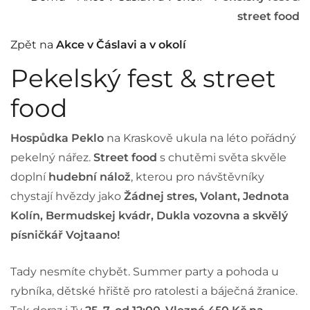
street food
Zpět na
Akce v Čáslavi a v okolí
Pekelský fest & street
food
Hospůdka Peklo
na Kraskově ukula na léto pořádný
pekelný nářez.
Street food
s chutěmi světa skvěle
doplní
hudební nálož
, kterou pro návštěvníky
chystají hvězdy jako
Žádnej stres, Volant, Jednota
Kolín, Bermudskej kvádr, Dukla vozovna a skvělý
písničkář Vojtaano!
Tady nesmíte chybět. Summer party a pohoda u
rybníka, dětské hřiště pro ratolesti a báječná žranice.