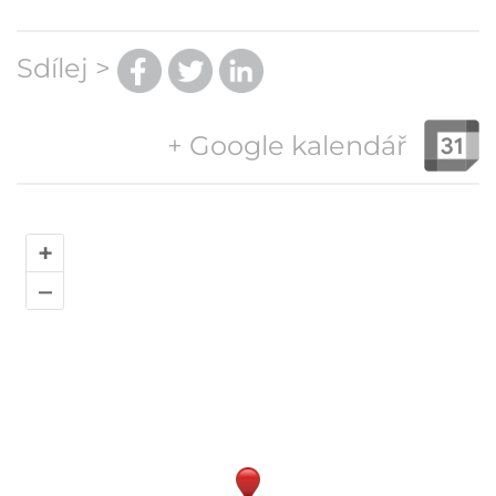
Sdílej >
+ Google kalendář
+
–