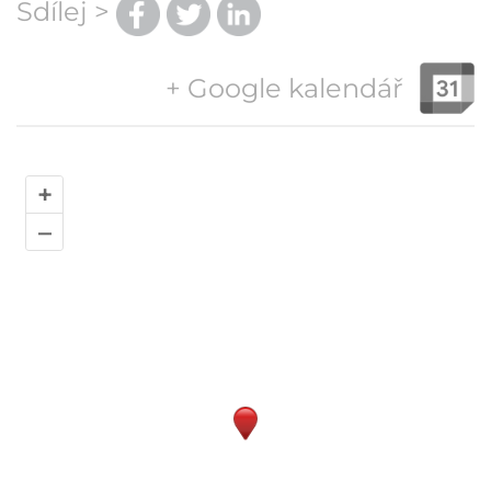
Sdílej >
+ Google kalendář
+
–