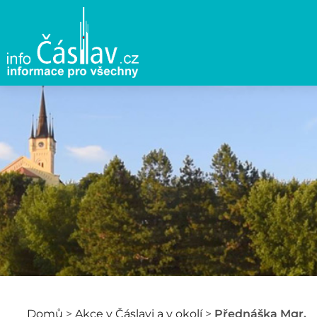
Domů
>
Akce v Čáslavi a v okolí
>
Přednáška Mgr.