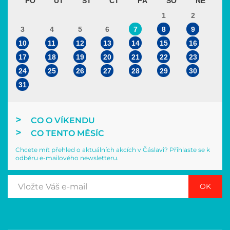
PO
ÚT
ST
ČT
PÁ
SO
NE
1
2
3
4
5
6
7
8
9
10
11
12
13
14
15
16
17
18
19
20
21
22
23
24
25
26
27
28
29
30
31
CO O VÍKENDU
CO TENTO MĚSÍC
Chcete mít přehled o aktuálních akcích v Čáslavi? Přihlaste se k
odběru e-mailového newsletteru.
OK